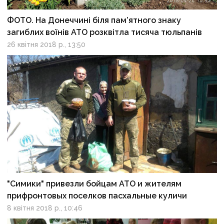
ФОТО. На Донеччині біля пам’ятного знаку
загиблих воїнів АТО розквітла тисяча тюльпанів
26 квітня 2018 р., 13:50
"Симики" привезли бойцам АТО и жителям
прифронтовых поселков пасхальные куличи
8 квітня 2018 р., 10:46