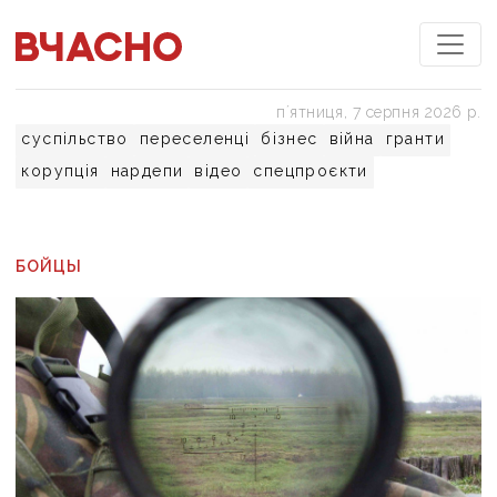
пʼятниця, 7 серпня 2026 р.
суспільство
переселенці
бізнес
війна
гранти
корупція
нардепи
відео
спецпроєкти
БОЙЦЫ