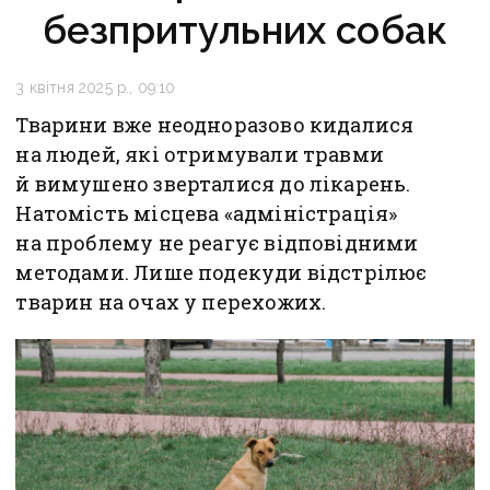
безпритульних собак
3 квітня 2025 р., 09:10
Тварини вже неодноразово кидалися
на людей, які отримували травми
й вимушено зверталися до лікарень.
Натомість місцева «адміністрація»
на проблему не реагує відповідними
методами. Лише подекуди відстрілює
тварин на очах у перехожих.