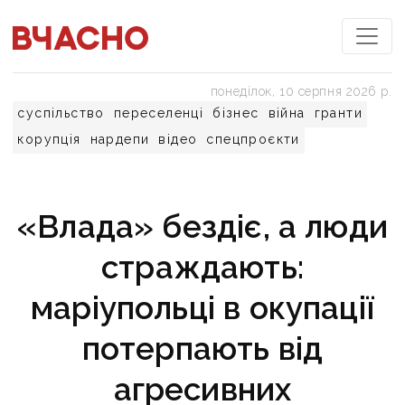
понеділок, 10 серпня 2026 р.
суспільство
переселенці
бізнес
війна
гранти
корупція
нардепи
відео
спецпроєкти
«Влада» бездіє, а люди
страждають:
маріупольці в окупації
потерпають від
агресивних