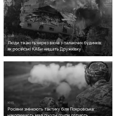
11:06
Люди тікають через вікна з палаючих будинків:
як російські КАБи нищать Дружківку
10:15
Росіяни змінюють тактику біля Покровська:
накопичують малі піхотні групи, готують