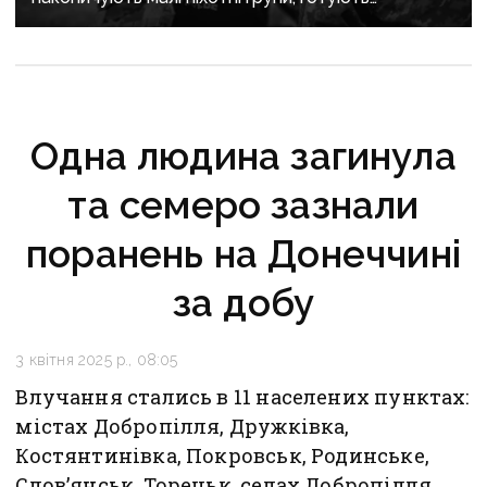
бронештурми та намагаються перерізати
логістику
Одна людина загинула
та семеро зазнали
поранень на Донеччині
за добу
3 квітня 2025 р., 08:05
Влучання стались в 11 населених пунктах:
містах Добропілля, Дружківка,
Костянтинівка, Покровськ, Родинське,
Слов’янськ, Торецьк, селах Добропілля,