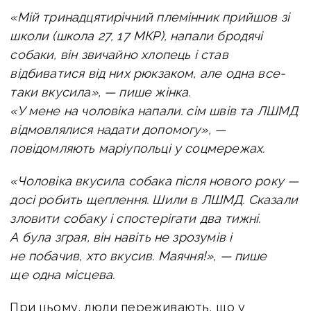
«Мій тринадцятирічний племінник прийшов зі
школи (школа 27, 17 МКР), напали бродячі
собаки, він звичайно хлопець і став
відбиватися від них рюкзаком, але одна все-
таки вкусила», — пише жінка.
«У мене на чоловіка напали. сім швів та ЛШМД
відмовлялися надати допомогу», —
повідомляють маріупольці у соцмережах.
«Чоловіка вкусила собака після нового року —
досі робить щеплення. Шили в ЛШМД. Сказали
зловити собаку і спостерігати два тижні.
А була зграя, він навіть не зрозумів і
не побачив, хто вкусив. Маячня!», — пише
ще одна місцева.
При цьому, люди переживають, що у