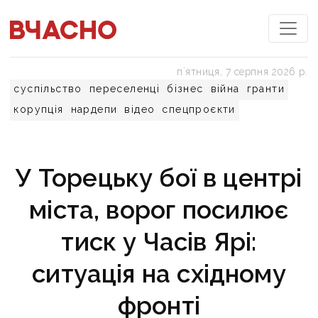
пʼятниця, 7 серпня 2026 р.
суспільство
переселенці
бізнес
війна
гранти
корупція
нардепи
відео
спецпроєкти
У Торецьку бої в центрі
міста, ворог посилює
тиск у Часів Ярі:
ситуація на східному
фронті