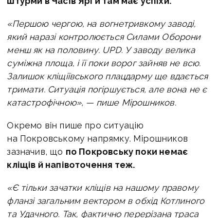
штурми в Часів Ярі й там має успіхи.
«Першою чергою, на вогнетривкому заводі,
який наразі контролюється Силами Оборони
менш як на половину.
UPD. У заводу велика
суміжна площа, і її поки ворог зайняв не всю.
Залишок кліщіївського плацдарму ще вдається
тримати.
Ситуація погіршується, але вона не є
катастрофічною», — пише Мірошников.
Окремо він пише про ситуацію
на Покровському напрямку. Мірошников
зазначив, що
по Покровську поки немає
кліщів й напівоточення теж.
«Є тільки зачатки кліщів на нашому правому
фланзі загальним вектором в обхід Котлиного
та Удачного.
Так, фактично перерізана траса