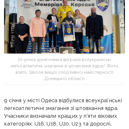
20-річна донеччанка виграла всеукраїнські
легкоатлетичні змагання зі штовхання ядра/ Фото
взято: Школа вищої спортивної майстерності
Донецької області
9 січня у місті Одеса відбулися всеукраїнські
легкоатлетичні змагання зі штовхання ядра.
Учасники визначали кращих у п’яти вікових
категоріях: U16, U18, U20, U23 та дорослі,