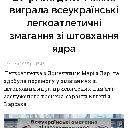
виграла всеукраїнські
легкоатлетичні
змагання зі штовхання
ядра
13 січня 2025 р., 15:45
Легкоатлетка з Донеччини Марія Ларіна
здобула перемогу у змаганнях зі
штовхання ядра, присвячених пам’яті
заслуженого тренера України Євгенія
Карсака.