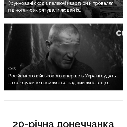
Зруйновані сходи, палаючі квартири й провалля
під ногами: як рятували людей із
багатоповерхівки в Краматорську
09:05
Російського військового вперше в Україні судять
за сексуальне насильство над цивільною: що
відомо про справу
20-річна донеччанка