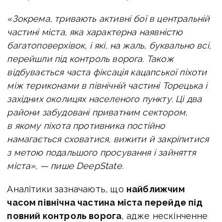
«Зокрема, тривають активні бої в центральній
частині міста, яка характерна наявністю
багатоповерхівок, і які, на жаль, буквально всі,
перейшли під контроль ворога. Також
відбувається часта фіксація кацапської піхоти
між териконами в північній частині Торецька і
західних околицях населеного пункту. Ці два
райони забудовані приватним сектором,
в якому піхота противника постійно
намагається сховатися, вижити й закріпитися
з метою подальшого просування і зайняття
міста», — пише
DeepState.
Аналітики зазначають, що
найближчим
часом північна частина міста перейде під
повний контроль ворога
, адже нескінченне