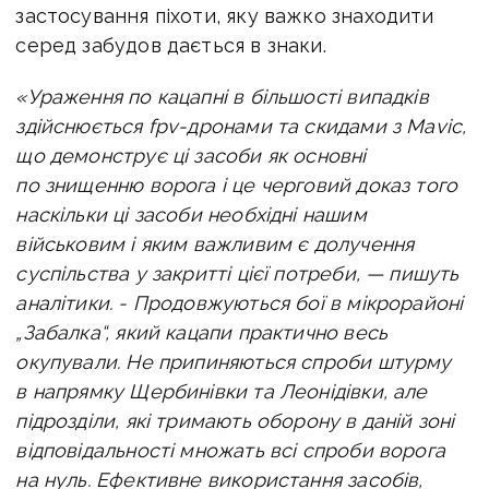
застосування піхоти, яку важко знаходити
серед забудов дається в знаки.
«Ураження по кацапні в більшості випадків
здійснюється fpv-дронами та скидами з Mavic,
що демонструє ці засоби як основні
по знищенню ворога і це черговий доказ того
наскільки ці засоби необхідні нашим
військовим і яким важливим є долучення
суспільства у закритті цієї потреби, — пишуть
аналітики. -
Продовжуються бої в мікрорайоні
„Забалка“, який кацапи практично весь
окупували. Не припиняються спроби штурму
в напрямку Щербинівки та Леонідівки, але
підрозділи, які тримають оборону в даній зоні
відповідальності множать всі спроби ворога
на нуль. Ефективне використання засобів,