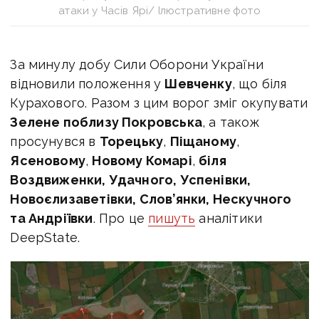
атаки у Часів Ярі/ Ілюстративне фото
За минулу добу Сили Оборони України
відновили положення у
Шевченку
, що біля
Курахового. Разом з цим ворог зміг окупувати
Зелене поблизу Покровська
, а також
просунувся в
Торецьку
,
Піщаному
,
Ясеновому
,
Новому Комарі
,
біля
Воздвиженки, Удачного, Успенівки,
Новоєлизаветівки, Слов’янки, Нескучного
та Андріївки
. Про це
пишуть
аналітики
DeepState.