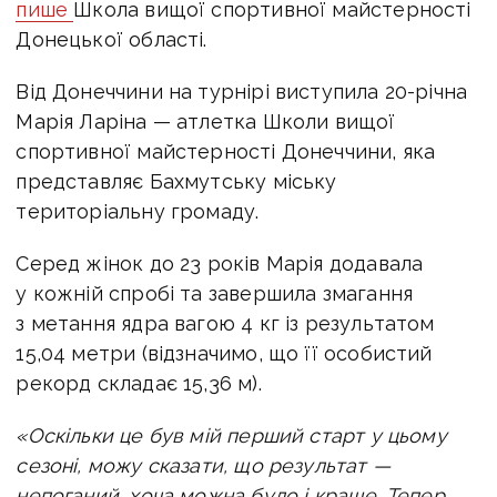
пише
Школа вищої спортивної майстерності
Донецької області
.
Від Донеччини на турнірі виступила 20-річна
Марія Ларіна — атлетка Школи вищої
спортивної майстерності Донеччини, яка
представляє Бахмутську міську
територіальну громаду.
Серед жінок до 23 років Марія додавала
у кожній спробі та завершила змагання
з метання ядра вагою 4 кг із результатом
15,04 метри (відзначимо, що її особистий
рекорд складає 15,36 м).
«Оскільки це був мій перший старт у цьому
сезоні, можу сказати, що результат —
непоганий, хоча можна було і краще. Тепер