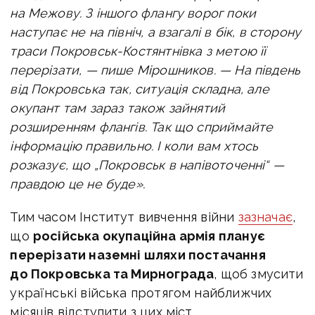
на Межову.
З іншого флангу ворог поки
наступає не на північ, а взагалі в бік, в сторону
траси Покровськ-Костянтнівка з метою її
перерізати, — пише Мірошников. —
На південь
від Покровська так, ситуація складна, але
окупант там зараз також зайнятий
розширенням флангів. Т
ак що сприймайте
інформацію правильно. І коли вам хтось
розказує, що „Покровськ в напівоточенні“ —
правдою це не буде».
Тим часом Інститут вивчення війни
зазначає
,
що
російська окупаційна армія планує
перерізати наземні шляхи постачання
до Покровська та Мирнограда
, щоб змусити
українські війська протягом найближчих
місяців відступити з цих міст.