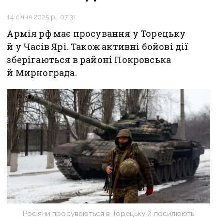
14 січня 2025 р., 07:31
Армія рф має просування у Торецьку
й у Часів Ярі. Також активні бойові дії
зберігаються в районі Покровська
й Мирнограда.
Росіяни просуваються в Торецьку й посилюють