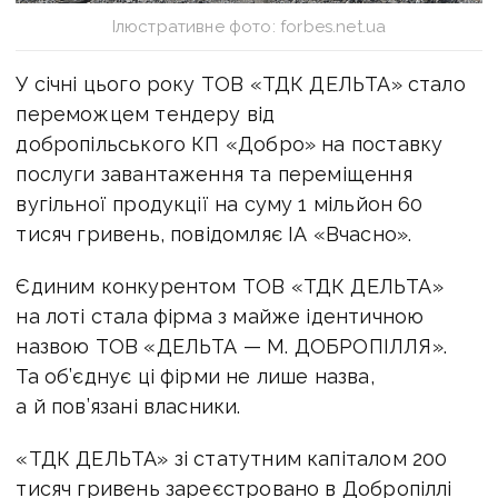
Ілюстративне фото: forbes.net.ua
У січні цього року ТОВ «ТДК ДЕЛЬТА» стало
переможцем тендеру від
добропільського КП «Добро» на поставку
послуги завантаження та переміщення
вугільної продукції на суму 1 мільйон 60
тисяч гривень, повідомляє ІА «Вчасно».
Єдиним конкурентом ТОВ «ТДК ДЕЛЬТА»
на лоті стала фірма з майже ідентичною
назвою ТОВ «ДЕЛЬТА — М. ДОБРОПІЛЛЯ».
Та об’єднує ці фірми не лише назва,
а й пов’язані власники.
«ТДК ДЕЛЬТА» зі статутним капіталом 200
тисяч гривень зареєстровано в Добропіллі