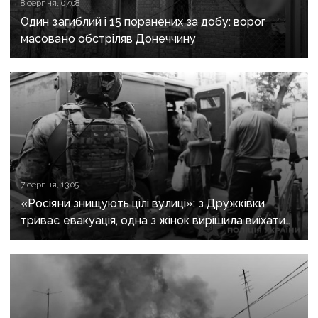
8 серпня, 07:08
Один загиблий і 15 поранених за добу: ворог
масовано обстріляв Донеччину
7 серпня, 13:05
«Росіяни знищують цілі вулиці»: з Дружківки
триває евакуація, одна з жінок вирішила виїхати
після загибелі чоловіка