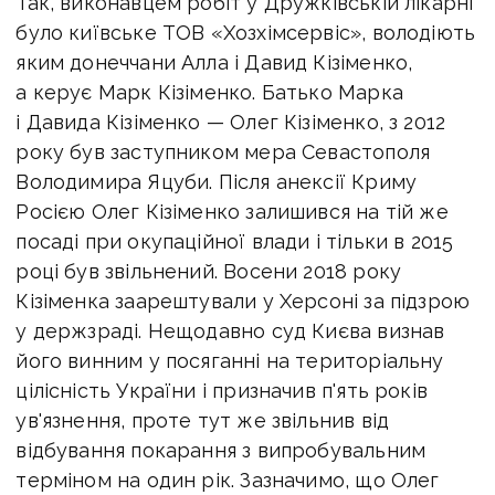
Так, виконавцем робіт у Дружківській лікарні
було київське ТОВ «Хозхімсервіс», володіють
яким донеччани Алла і Давид Кізіменко,
а керує Марк Кізіменко. Батько Марка
і Давида Кізіменко — Олег Кізіменко, з 2012
року був заступником мера Севастополя
Володимира Яцуби. Після анексії Криму
Росією Олег Кізіменко залишився на тій же
посаді при окупаційної влади і тільки в 2015
році був звільнений. Восени 2018 року
Кізіменка заарештували у Херсоні за підзрою
у держзраді. Нещодавно суд Києва визнав
його винним у посяганні на територіальну
цілісність України і призначив п'ять років
ув'язнення, проте тут же звільнив від
відбування покарання з випробувальним
терміном на один рік. Зазначимо, що Олег