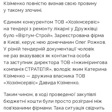
Кізіменко повністю визнав свою провину
у такому злочині.
Єдиним конкурентом ТОВ «Хозіхмсервіс»
на тендері з ремонту лікарні у Дружківці
було «Віртум-Строй». Зареєстрована фірма
в Києві, керує нею донеччанин Олег Рожков.
У різній тендерній документації чоловік
не раз вказувався як контактна особа
та заступник директора ТОВ «Інжинірингова
компанія СТРАТЕГІЯ», володіє яким Катерина
Кізіменко — дружина власника ТОВ
«Хозхімсервіс» Давида Кізіменко.
Таким чином, в ході проведеної закупівлі
бюджетні кошти були просто розіграні між
пов'язаними фірмами. Така ситуація свідчить