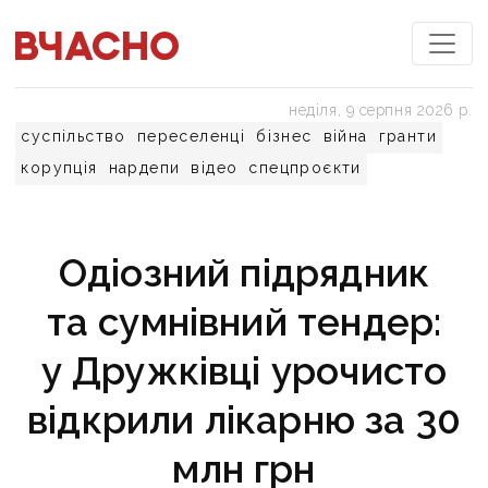
неділя, 9 серпня 2026 р.
суспільство
переселенці
бізнес
війна
гранти
корупція
нардепи
відео
спецпроєкти
Одіозний підрядник
та сумнівний тендер:
у Дружківці урочисто
відкрили лікарню за 30
млн грн