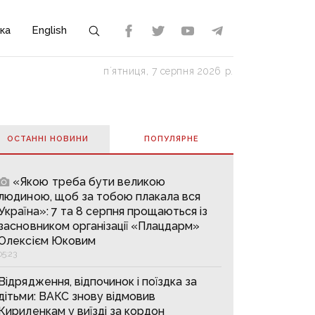
ка
English
пʼятниця, 7 серпня 2026 р.
ОСТАННІ НОВИНИ
ПОПУЛЯРНE
«Якою треба бути великою
людиною, щоб за тобою плакала вся
Україна»: 7 та 8 серпня прощаються із
засновником організації «Плацдарм»
Олексієм Юковим
05:23
Відрядження, відпочинок і поїздка за
дітьми: ВАКС знову відмовив
Кириленкам у виїзді за кордон