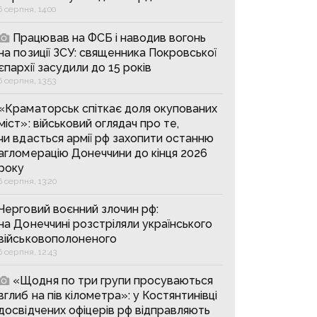
6 серпня, 14:00
Працював на ФСБ і наводив вогонь
на позиції ЗСУ: священника Покровської
єпархії засудили до 15 років
6 серпня, 13:53
«Краматорськ спіткає доля окупованих
міст»: військовий оглядач про те,
чи вдасться армії рф захопити останню
агломерацію Донеччини до кінця 2026
року
6 серпня, 13:20
Черговий воєнний злочин рф:
на Донеччині розстріляли українського
військовополоненого
6 серпня, 12:43
«Щодня по три групи просуваються
вглиб на пів кілометра»: у Костянтинівці
досвідчених офіцерів рф відправляють