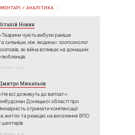
МЕНТАРІ / АНАЛІТИКА
Віталій Новик
«Тварини чують вибухи раніше
та сильніше, ніж людина»: зоопсихолог
розповів, як війна впливає на домашніх
улюбленців
31 липня, 12:33
Дмитро Михальов
«Не всі доживуть до виплат»:
омбудсман Донецької області про
ймовірність отримати компенсації
за житло та реакцію на виселення ВПО
з шелтерів
16 червня, 11:39