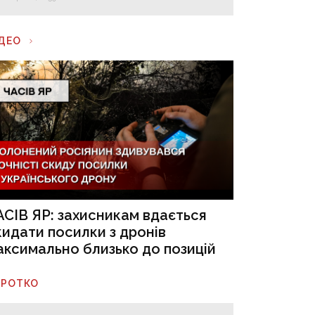
ІДЕО
АСІВ ЯР: захисникам вдається
кидати посилки з дронів
аксимально близько до позицій
ОРОТКО