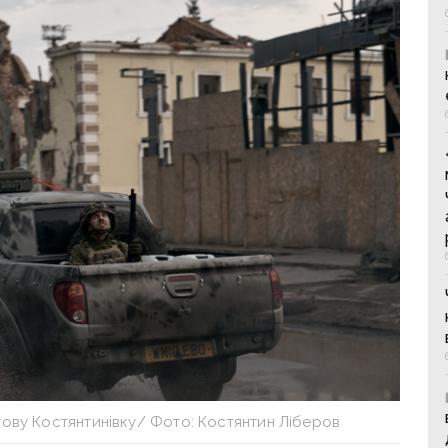
ову Костянтинівку/ Фото: Костянтин Ліберов