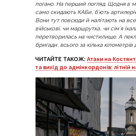
погано. На перший погляд. Щодня в мі
само скидають КАБи, бʼють артилеріє
Вони тут повсюди й налітають на все
військові, чи маршрутка, чи сімʼя їха
перетворилась на чистилище. А пекло
бригади, всього за кілька кілометрів 
ЧИТАЙТЕ ТАКОЖ:
Атаки на Костянт
та вихід до адмінкордонів: літній н