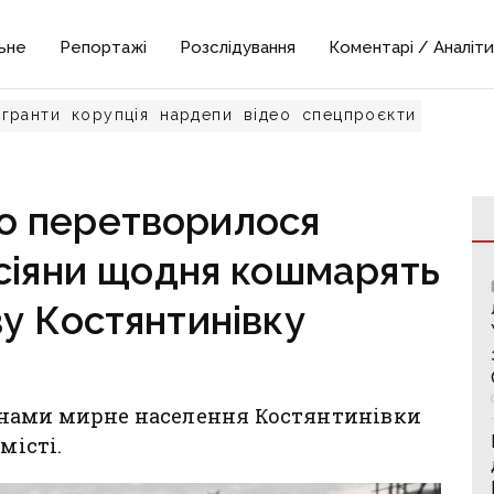
ьне
Репортажі
Розслідування
Коментарі / Аналіти
гранти
корупція
нардепи
відео
спецпроєкти
о перетворилося
сіяни щодня кошмарять
у Костянтинівку
онами мирне населення Костянтинівки
місті.