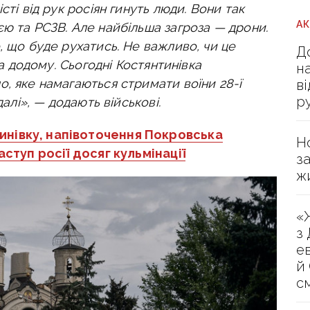
сті від рук росіян гинуть люди. Вони так
А
ю та РСЗВ. Але найбільша загроза — дрони.
, що буде рухатись. Не важливо, чи це
Д
ла додому.
Сьогодні Костянтинівка
н
, яке намагаються стримати воїни 28-ї
в
р
далі», — додають військові.
инівку, напівоточення Покровська
Н
аступ росії досяг кульмінації
з
ж
«
з
е
й
с