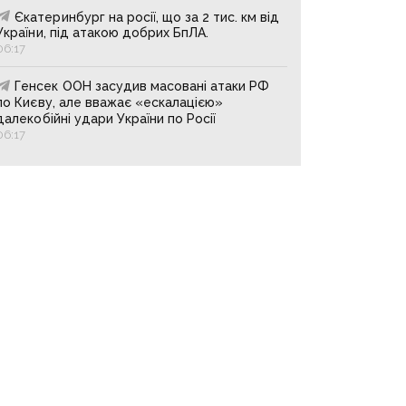
Єкатеринбург на росії, що за 2 тис. км від
України, під атакою добрих БпЛА.
06:17
Генсек ООН засудив масовані атаки РФ
по Києву, але вважає «ескалацією»
далекобійні удари України по Росії
06:17