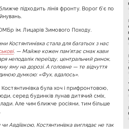
лижче підходить лінія фронту. Ворог б'є по
йнувань.
 ОМБр ім. Лицарів Зимового Походу.
и Костянтинівка стала для багатьох з нас
ськові
. —
Майже кожен пам’ятає смак кави
ря неподалік переїзду, центральний ринок,
ну яму на дорозі. А головне — те відчуття
єдиною думкою: «Фух, вдалось».
о Костянтинівка була хоч і прифронтовою,
юди, серед будинків лунав дитячий сміх,
клади. Але чим ближче росіяни, тим більше
.
чи Авдіївкою, Костянтинівка виглядає не так