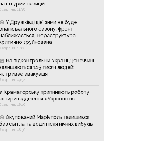
на штурми позицій
6 серпня, 11:35
У Дружківці цієї зими не буде
опалювального сезону: фронт
наближається, інфраструктура
критично зруйнована
6 серпня, 10:20
На підконтрольній Україні Донеччині
залишаються 115 тисяч людей:
як триває евакуація
6 серпня, 09:54
У Краматорську припиняють роботу
чотири відділення «Укрпошти»
6 серпня, 08:46
Окупований Маріуполь залишився
без світла та води після нічних вибухів
6 серпня, 08:36