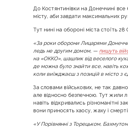
До Костянтинівки на Донеччині все б
місту, аби завдати максимальних ру
Тут нині на обороні міста стоїть 28
«За роки оборони Лицарями Донеччин
ледь не другим домом, —
пишуть вій
на «ОККО», шашлик від веселого куха
де можна було знайти все, навіть кож
коли виїжджаєш з позицій в місто з 
За словами військових, не так давн
але відносно безпечною. Тут жили л
навіть відкривались різноманітні за
вони приносять хаосу, жаху і смерті
«У Порівнянні з Торецьком, Бахмутом 