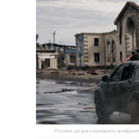
Росіяни щодня кошмарять прифронт