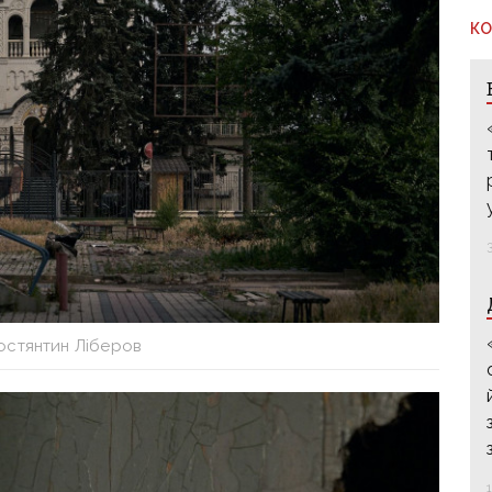
КО
остянтин Ліберов