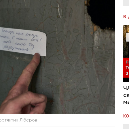
В
Ч
с
м
К
остянтин Ліберов