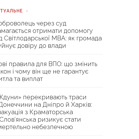
КТУАЛЬНЕ
оброволець через суд
амагається отримати допомогу
ід Світлодарської МВА: як громада
уйнує довіру до влади
ові правила для ВПО: що змінить
акон і чому він ще не гарантує
итла та виплат
Ждуни» перекривають траси
 Донеччини на Дніпро й Харків:
вакуація з Краматорська
 Слов’янська ризикує стати
мертельно небезпечною