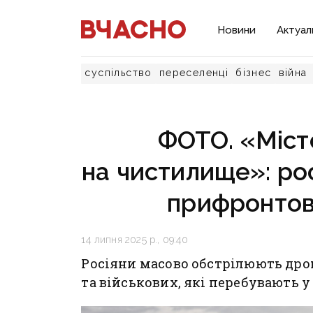
Новини
Актуал
суспільство
переселенці
бізнес
війна
ФОТО. «Міст
на чистилище»: ро
прифронтов
14 липня 2025 р., 09:40
Росіяни масово обстрілюють др
та військових, які перебувають у 