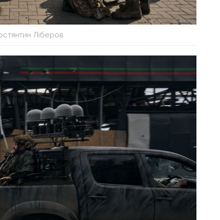
остянтин Ліберов